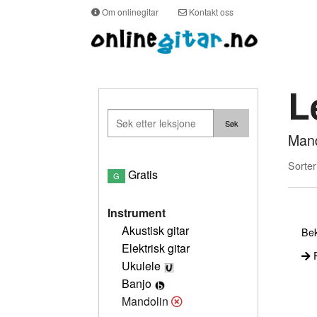
Om onlinegitar
Kontakt oss
L
Mand
Sorter
Gratis
G
Instrument
Akustisk gitar
Bek
Elektrisk gitar
P
Ukulele
Banjo
Mandolin