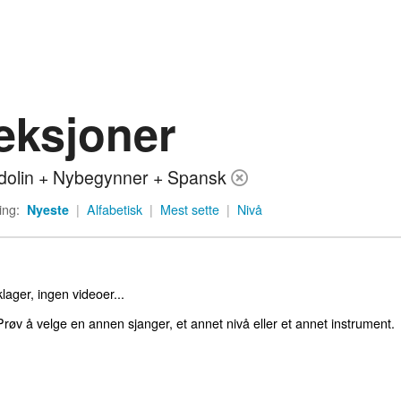
eksjoner
olin + Nybegynner + Spansk
ing:
Nyeste
|
Alfabetisk
|
Mest sette
|
Nivå
lager, ingen videoer...
røv å velge en annen sjanger, et annet nivå eller et annet instrument.