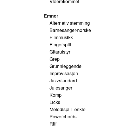
Viderekommet
Emner
Alternativ stemming
Barnesanger-norske
Filmmusikk
Fingerspill
Gitarutstyr
Grep
Grunnleggende
Improvisasjon
Jazzstandard
Julesanger
Komp
Licks
Melodispill -enkle
Powerchords
Riff