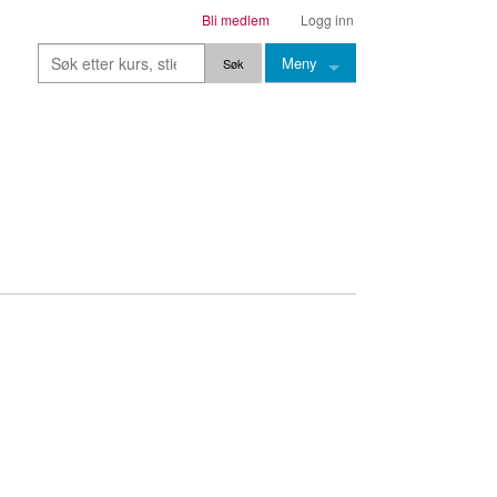
Bli medlem
Logg inn
Meny
Kurs
Stier
Leksjoner
Lærere
Stemming
Grep
Backingtracks
Skala
Artikler