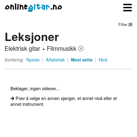
Filter
Leksjoner
Meny
Elektrisk gitar + Filmmusikk
Logg inn
Sortering:
Nyeste
|
Alfabetisk
|
Mest sette
|
Nivå
Bli medlem
Kontakt oss
Beklager, ingen videoer...
Om onlinegitar.no
Prøv å velge en annen sjanger, et annet nivå eller et
annet instrument.