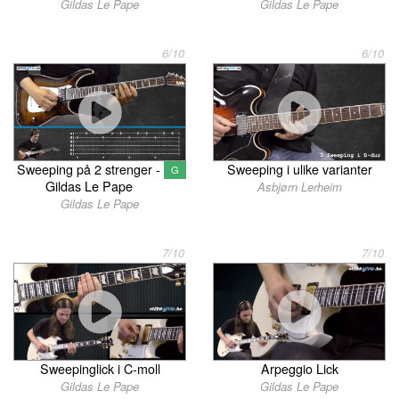
Gildas Le Pape
Gildas Le Pape
6/10
6/10
Sweeping på 2 strenger -
Sweeping i ulike varianter
G
Gildas Le Pape
Asbjørn Lerheim
Gildas Le Pape
7/10
7/10
Sweepinglick i C-moll
Arpeggio Lick
Gildas Le Pape
Gildas Le Pape