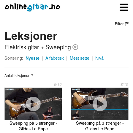
Filter
Leksjoner
Meny
Elektrisk gitar + Sweeping
Logg inn
Sortering:
Nyeste
|
Alfabetisk
|
Mest sette
|
Nivå
Bli medlem
Antall leksjoner: 7
Kontakt oss
9/10
8/10
Om onlinegitar.no
Sweeping på 5 strenger -
Sweeping på 3 strenger -
Gildas Le Pape
Gildas Le Pape