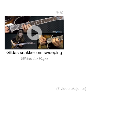
9/10
Gildas snakker om sweeping
Gildas Le Pape
(7 videoleksjoner)