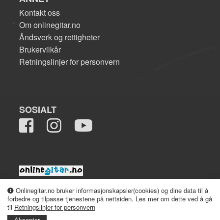
Kontakt oss
Om onlinegitar.no
Åndsverk og rettigheter
Brukervilkår
Retningslinjer for personvern
SOSIALT
2008-2026 onlinegitar.no
Onlinegitar.no bruker informasjonskapsler(cookies) og dine data til å
forbedre og tilpasse tjenestene på nettsiden. Les mer om dette ved å gå
til
Retningslinjer for personvern
Aksepter