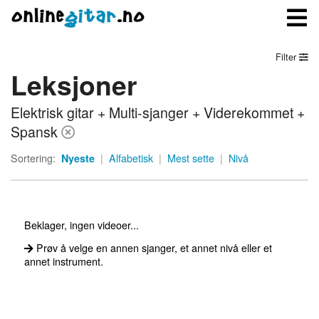
Filter
Leksjoner
Meny
Elektrisk gitar + Multi-sjanger + Viderekommet +
Logg inn
Spansk
Bli medlem
Sortering:
Nyeste
|
Alfabetisk
|
Mest sette
|
Nivå
Kontakt oss
Om onlinegitar.no
Beklager, ingen videoer...
Prøv å velge en annen sjanger, et annet nivå eller et
annet instrument.