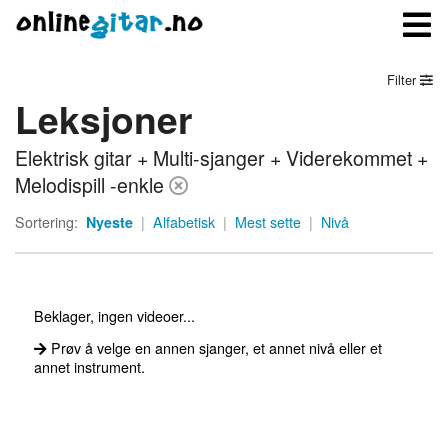
Filter
Leksjoner
Meny
Elektrisk gitar + Multi-sjanger + Viderekommet +
Logg inn
Melodispill -enkle
Bli medlem
Sortering:
Nyeste
|
Alfabetisk
|
Mest sette
|
Nivå
Kontakt oss
Om onlinegitar.no
Beklager, ingen videoer...
Prøv å velge en annen sjanger, et annet nivå eller et
annet instrument.