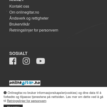
Kontakt oss
Om onlinegitar.no
Åndsverk og rettigheter
Brukervilkår
Retningslinjer for personvern
SOSIALT
2008-2026 onlinegitar.no
Onlinegitar.no bruker informasjonskapsler(cookies) og dine data til å
forbedre og tilpasse tjenestene på nettsiden. Les mer om dette ved å gå
til
Retningslinjer for personvern
Aksepter