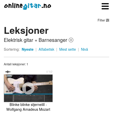
Filter
Leksjoner
Meny
Elektrisk gitar + Barnesanger
Logg inn
Sortering:
Nyeste
|
Alfabetisk
|
Mest sette
|
Nivå
Bli medlem
Antall leksjoner: 1
Kontakt oss
1/10
Om onlinegitar.no
Blinke blinke stjernelill -
Wolfgang Amadeus Mozart