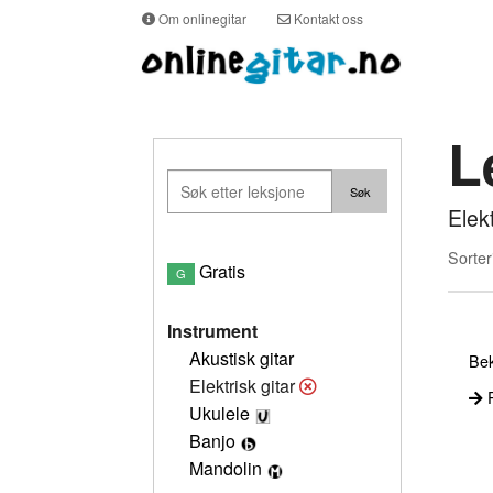
Om onlinegitar
Kontakt oss
L
Elek
Sorter
Gratis
G
Instrument
Akustisk gitar
Bek
Elektrisk gitar
P
Ukulele
Banjo
Mandolin