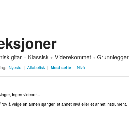
eksjoner
trisk gitar + Klassisk + Viderekommet + Grunnlegg
ing:
Nyeste
|
Alfabetisk
|
Mest sette
|
Nivå
lager, ingen videoer...
røv å velge en annen sjanger, et annet nivå eller et annet instrument.