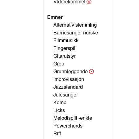
Viderekommet
Emner
Alternativ stemming
Barnesanger-norske
Filmmusikk
Fingerspill
Gitarutstyr
Grep
Grunnleggende
Improvisasjon
Jazzstandard
Julesanger
Komp
Licks
Melodispill -enkle
Powerchords
Riff