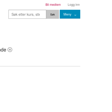
Bli medlem
Logg inn
Meny
Kurs
Stier
ende
Leksjoner
Lærere
Stemming
Grep
Backingtracks
Skala
Artikler