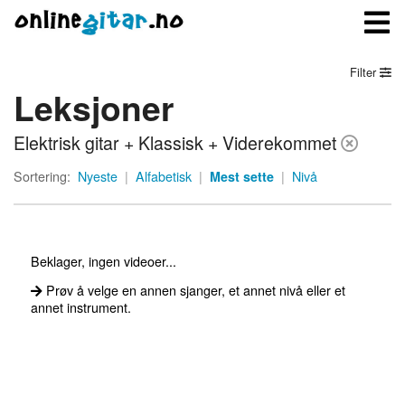
Filter
Leksjoner
Meny
Elektrisk gitar + Klassisk + Viderekommet
Logg inn
Sortering:
Nyeste
|
Alfabetisk
|
Mest sette
|
Nivå
Bli medlem
Kontakt oss
Beklager, ingen videoer...
Om onlinegitar.no
Prøv å velge en annen sjanger, et annet nivå eller et
annet instrument.