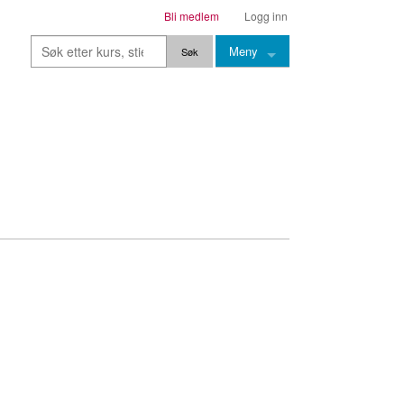
Bli medlem
Logg inn
Meny
Kurs
Stier
Leksjoner
Lærere
Stemming
Grep
Backingtracks
Skala
Artikler