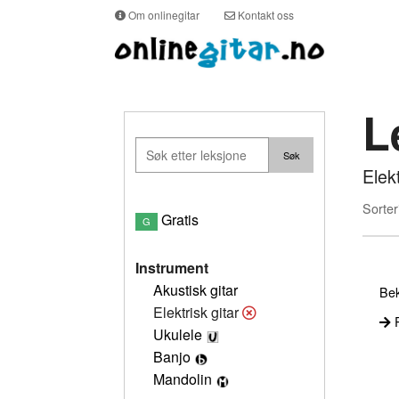
Om onlinegitar
Kontakt oss
L
Elek
Sorter
Gratis
G
Instrument
Akustisk gitar
Bek
Elektrisk gitar
P
Ukulele
Banjo
Mandolin