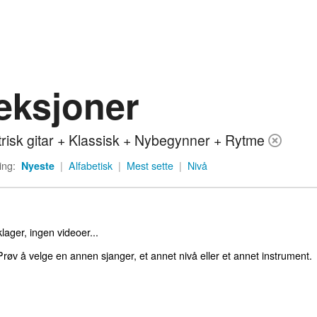
eksjoner
trisk gitar + Klassisk + Nybegynner + Rytme
ing:
Nyeste
|
Alfabetisk
|
Mest sette
|
Nivå
lager, ingen videoer...
røv å velge en annen sjanger, et annet nivå eller et annet instrument.