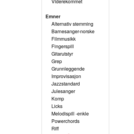
Viderekommet
Emner
Alternativ stemming
Barnesanger-norske
Filmmusikk
Fingerspill
Gitarutstyr
Grep
Grunnleggende
Improvisasjon
Jazzstandard
Julesanger
Komp
Licks
Melodispill -enkle
Powerchords
Riff