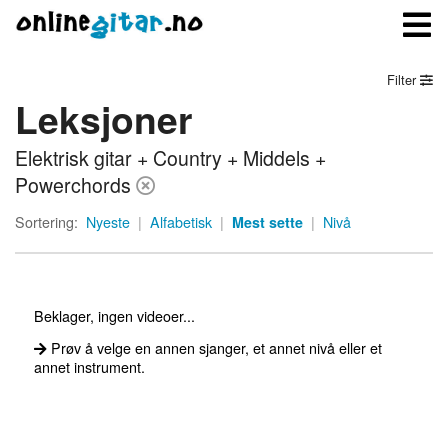
Filter
Leksjoner
Meny
Elektrisk gitar + Country + Middels +
Logg inn
Powerchords
Bli medlem
Sortering:
Nyeste
|
Alfabetisk
|
Mest sette
|
Nivå
Kontakt oss
Om onlinegitar.no
Beklager, ingen videoer...
Prøv å velge en annen sjanger, et annet nivå eller et
annet instrument.