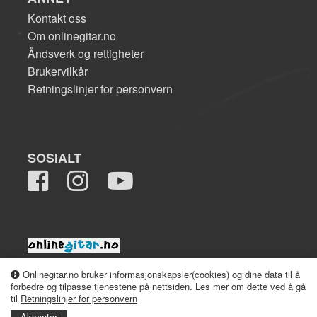
Kontakt oss
Om onlinegitar.no
Åndsverk og rettigheter
Brukervilkår
Retningslinjer for personvern
SOSIALT
2008-2026 onlinegitar.no
Onlinegitar.no bruker informasjonskapsler(cookies) og dine data til å
forbedre og tilpasse tjenestene på nettsiden. Les mer om dette ved å gå
til
Retningslinjer for personvern
Aksepter