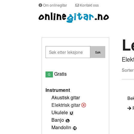
Om onlinegitar
Kontakt oss
L
Elek
Sorter
Gratis
G
Instrument
Akustisk gitar
Bek
Elektrisk gitar
P
Ukulele
Banjo
Mandolin