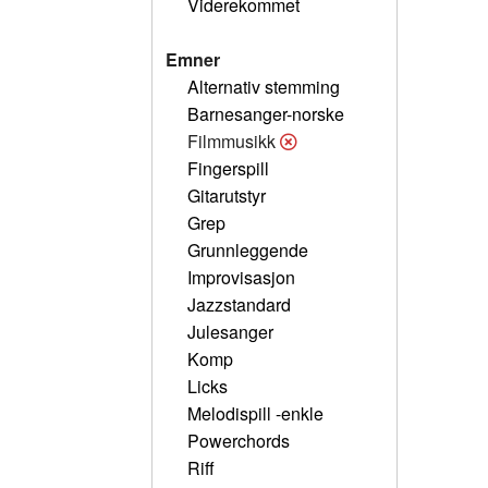
Viderekommet
Emner
Alternativ stemming
Barnesanger-norske
Filmmusikk
Fingerspill
Gitarutstyr
Grep
Grunnleggende
Improvisasjon
Jazzstandard
Julesanger
Komp
Licks
Melodispill -enkle
Powerchords
Riff