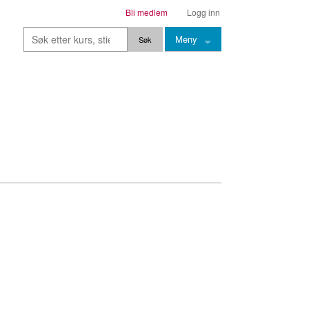
Bli medlem
Logg inn
Meny
Kurs
Stier
Leksjoner
Lærere
Stemming
Grep
Backingtracks
Skala
Artikler