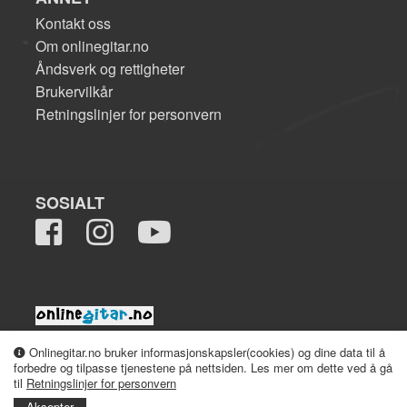
Kontakt oss
Om onlinegitar.no
Åndsverk og rettigheter
Brukervilkår
Retningslinjer for personvern
SOSIALT
2008-2026 onlinegitar.no
Onlinegitar.no bruker informasjonskapsler(cookies) og dine data til å
forbedre og tilpasse tjenestene på nettsiden. Les mer om dette ved å gå
til
Retningslinjer for personvern
Aksepter