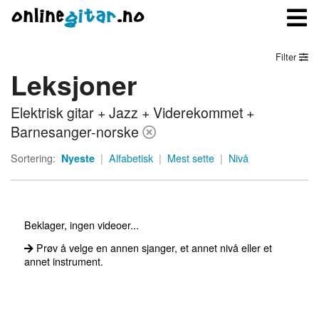
Filter
Leksjoner
Meny
Elektrisk gitar + Jazz + Viderekommet +
Logg inn
Barnesanger-norske
Bli medlem
Sortering:
Nyeste
|
Alfabetisk
|
Mest sette
|
Nivå
Kontakt oss
Om onlinegitar.no
Beklager, ingen videoer...
Prøv å velge en annen sjanger, et annet nivå eller et
annet instrument.