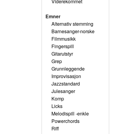
Viderekommet
Emner
Alternativ stemming
Barnesanger-norske
Filmmusikk
Fingerspill
Gitarutstyr
Grep
Grunnleggende
Improvisasjon
Jazzstandard
Julesanger
Komp
Licks
Melodispill -enkle
Powerchords
Riff