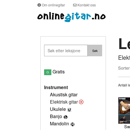
Om onlinegitar
Kontakt oss
L
Elek
Sorter
Gratis
G
Antall l
Instrument
Akustisk gitar
Elektrisk gitar
Ukulele
Banjo
Mandolin
Sw