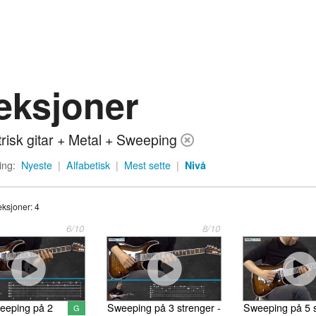
eksjoner
trisk gitar + Metal + Sweeping
ing:
Nyeste
|
Alfabetisk
|
Mest sette
|
Nivå
eksjoner: 4
6/10
8/10
eeping på 2
Sweeping på 3 strenger -
Sweeping på 5 s
G