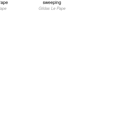
Pape
sweeping
Pape
Gildas Le Pape