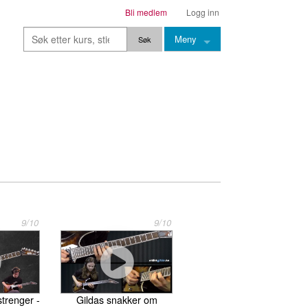
Bli medlem
Logg inn
Meny
Kurs
Stier
Leksjoner
Lærere
Stemming
Grep
9/10
9/10
Backingtracks
Skala
Artikler
trenger -
Gildas snakker om