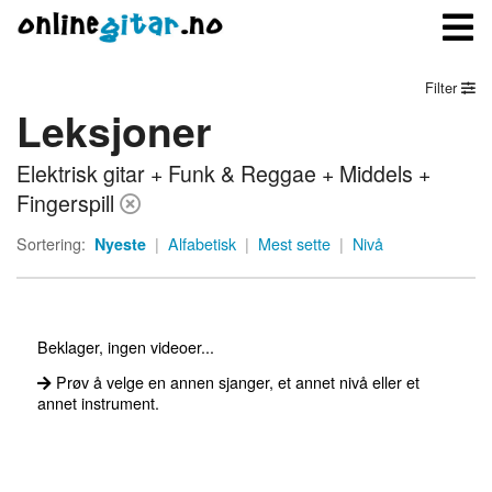
Filter
Leksjoner
Meny
Elektrisk gitar + Funk & Reggae + Middels +
Logg inn
Fingerspill
Bli medlem
Sortering:
Nyeste
|
Alfabetisk
|
Mest sette
|
Nivå
Kontakt oss
Om onlinegitar.no
Beklager, ingen videoer...
Prøv å velge en annen sjanger, et annet nivå eller et
annet instrument.