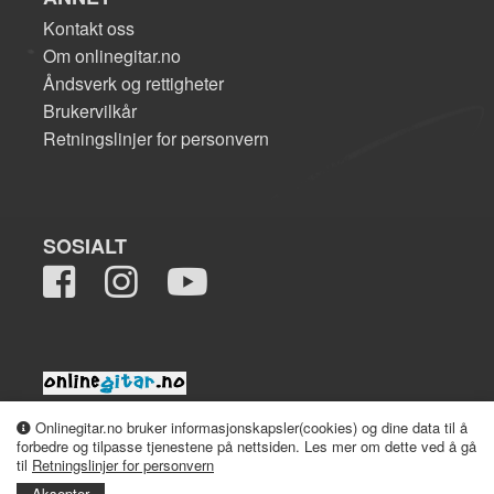
Kontakt oss
Om onlinegitar.no
Åndsverk og rettigheter
Brukervilkår
Retningslinjer for personvern
SOSIALT
2008-2026 onlinegitar.no
Onlinegitar.no bruker informasjonskapsler(cookies) og dine data til å
forbedre og tilpasse tjenestene på nettsiden. Les mer om dette ved å gå
til
Retningslinjer for personvern
Aksepter