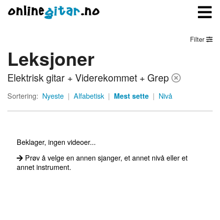
Filter
Leksjoner
Meny
Elektrisk gitar + Viderekommet + Grep
Logg inn
Sortering:
Nyeste
|
Alfabetisk
|
Mest sette
|
Nivå
Bli medlem
Kontakt oss
Beklager, ingen videoer...
Om onlinegitar.no
Prøv å velge en annen sjanger, et annet nivå eller et
annet instrument.