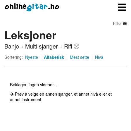
Filter
Leksjoner
Meny
Banjo + Multi-sjanger + Riff
Logg inn
Sortering:
Nyeste
|
Alfabetisk
|
Mest sette
|
Nivå
Bli medlem
Kontakt oss
Beklager, ingen videoer...
Om onlinegitar.no
Prøv å velge en annen sjanger, et annet nivå eller et
annet instrument.