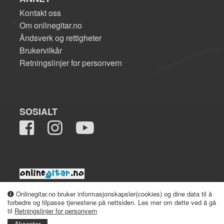
Kontakt oss
Om onlinegitar.no
Åndsverk og rettigheter
Brukervilkår
Retningslinjer for personvern
SOSIALT
2008-2026 onlinegitar.no
Onlinegitar.no bruker informasjonskapsler(cookies) og dine data til å
forbedre og tilpasse tjenestene på nettsiden. Les mer om dette ved å gå
til
Retningslinjer for personvern
Aksepter