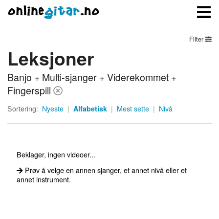
Filter
Leksjoner
Meny
Banjo + Multi-sjanger + Viderekommet +
Logg inn
Fingerspill
Bli medlem
Sortering:
Nyeste
|
Alfabetisk
|
Mest sette
|
Nivå
Kontakt oss
Om onlinegitar.no
Beklager, ingen videoer...
Prøv å velge en annen sjanger, et annet nivå eller et
annet instrument.