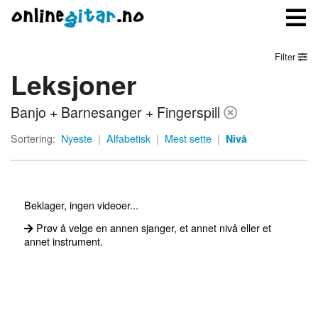
Filter
Leksjoner
Meny
Banjo + Barnesanger + Fingerspill
Logg inn
Sortering:
Nyeste
|
Alfabetisk
|
Mest sette
|
Nivå
Bli medlem
Kontakt oss
Beklager, ingen videoer...
Om onlinegitar.no
Prøv å velge en annen sjanger, et annet nivå eller et
annet instrument.