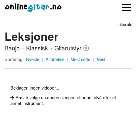
Filter
Leksjoner
Meny
Banjo + Klassisk + Gitarutstyr
Logg inn
Sortering:
Nyeste
|
Alfabetisk
|
Mest sette
|
Nivå
Bli medlem
Kontakt oss
Beklager, ingen videoer...
Om onlinegitar.no
Prøv å velge en annen sjanger, et annet nivå eller et
annet instrument.