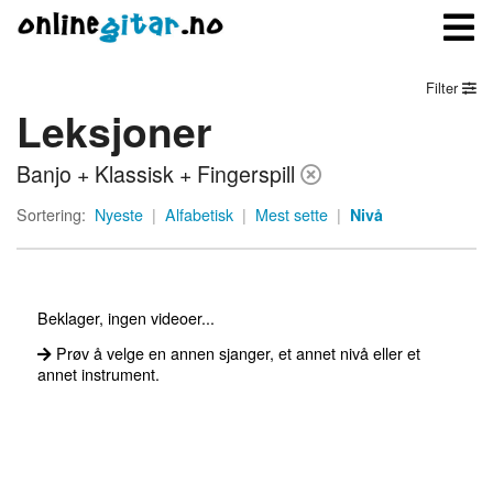
Filter
Leksjoner
Meny
Banjo + Klassisk + Fingerspill
Logg inn
Sortering:
Nyeste
|
Alfabetisk
|
Mest sette
|
Nivå
Bli medlem
Kontakt oss
Beklager, ingen videoer...
Om onlinegitar.no
Prøv å velge en annen sjanger, et annet nivå eller et
annet instrument.