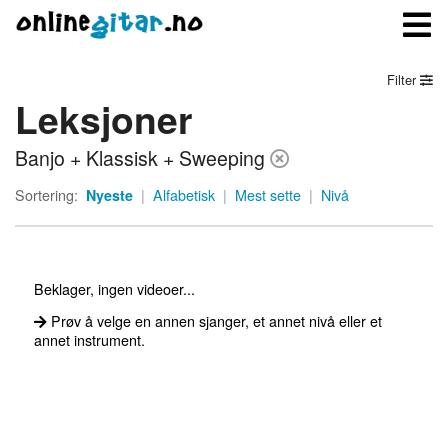
Filter
Leksjoner
Meny
Banjo + Klassisk + Sweeping
Logg inn
Sortering:
Nyeste
|
Alfabetisk
|
Mest sette
|
Nivå
Bli medlem
Kontakt oss
Beklager, ingen videoer...
Om onlinegitar.no
Prøv å velge en annen sjanger, et annet nivå eller et
annet instrument.