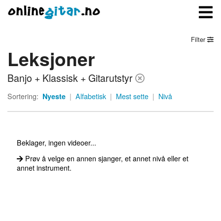
Filter
Leksjoner
Meny
Banjo + Klassisk + Gitarutstyr
Logg inn
Sortering:
Nyeste
|
Alfabetisk
|
Mest sette
|
Nivå
Bli medlem
Kontakt oss
Beklager, ingen videoer...
Om onlinegitar.no
Prøv å velge en annen sjanger, et annet nivå eller et
annet instrument.