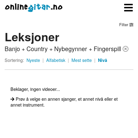
Filter
Leksjoner
Meny
Banjo + Country + Nybegynner + Fingerspill
Logg inn
Sortering:
Nyeste
|
Alfabetisk
|
Mest sette
|
Nivå
Bli medlem
Kontakt oss
Beklager, ingen videoer...
Om onlinegitar.no
Prøv å velge en annen sjanger, et annet nivå eller et
annet instrument.