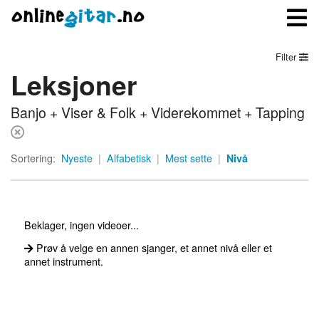
Filter
Leksjoner
Meny
Banjo + Viser & Folk + Viderekommet + Tapping
Logg inn
Bli medlem
Sortering:
Nyeste
|
Alfabetisk
|
Mest sette
|
Nivå
Kontakt oss
Om onlinegitar.no
Beklager, ingen videoer...
Prøv å velge en annen sjanger, et annet nivå eller et
annet instrument.