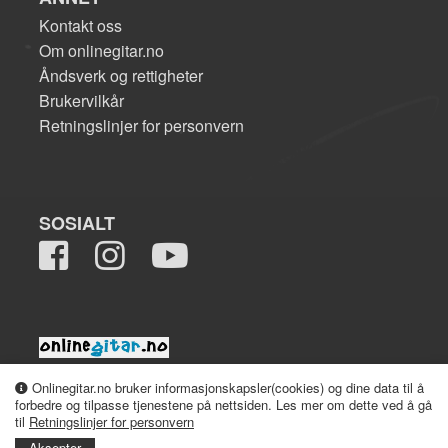
Kontakt oss
Om onlinegitar.no
Åndsverk og rettigheter
Brukervilkår
Retningslinjer for personvern
SOSIALT
2008-2026 onlinegitar.no
Onlinegitar.no bruker informasjonskapsler(cookies) og dine data til å
forbedre og tilpasse tjenestene på nettsiden. Les mer om dette ved å gå
til
Retningslinjer for personvern
Aksepter