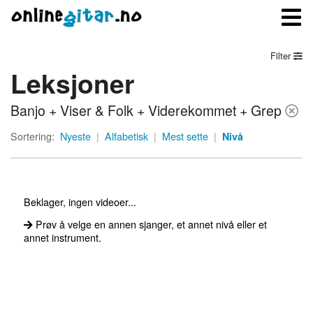
Filter
Leksjoner
Meny
Banjo + Viser & Folk + Viderekommet + Grep
Logg inn
Sortering:
Nyeste
|
Alfabetisk
|
Mest sette
|
Nivå
Bli medlem
Kontakt oss
Beklager, ingen videoer...
Om onlinegitar.no
Prøv å velge en annen sjanger, et annet nivå eller et
annet instrument.