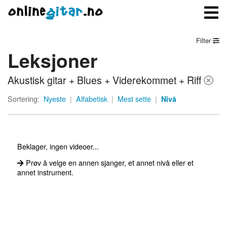
Filter
Leksjoner
Meny
Akustisk gitar + Blues + Viderekommet + Riff
Logg inn
Sortering:
Nyeste
|
Alfabetisk
|
Mest sette
|
Nivå
Bli medlem
Kontakt oss
Beklager, ingen videoer...
Om onlinegitar.no
Prøv å velge en annen sjanger, et annet nivå eller et
annet instrument.