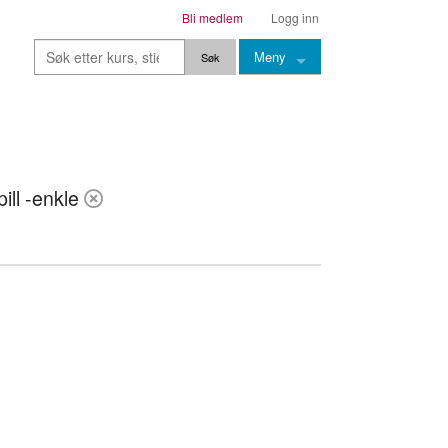
Bli medlem
Logg inn
Meny
Kurs
Stier
ill -enkle
Leksjoner
Lærere
Stemming
Grep
Backingtracks
Skala
Artikler