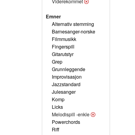
Viderekommet
Emner
Alternativ stemming
Barnesanger-norske
Filmmusikk
Fingerspill
Gitarutstyr
Grep
Grunnleggende
Improvisasjon
Jazzstandard
Julesanger
Komp
Licks
Melodispill -enkle
Powerchords
Riff