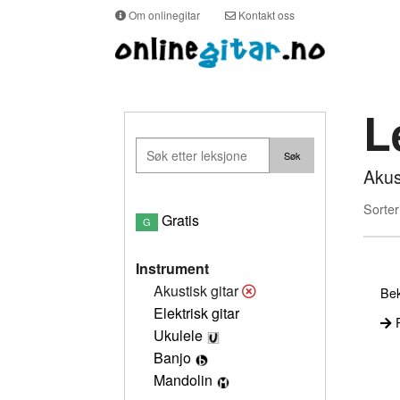
Om onlinegitar
Kontakt oss
L
Akus
Sorter
Gratis
G
Instrument
Akustisk gitar
Bek
Elektrisk gitar
P
Ukulele
Banjo
Mandolin