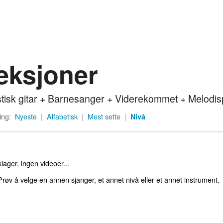
eksjoner
tisk gitar + Barnesanger + Viderekommet + Melodisp
ing:
Nyeste
|
Alfabetisk
|
Mest sette
|
Nivå
lager, ingen videoer...
røv å velge en annen sjanger, et annet nivå eller et annet instrument.