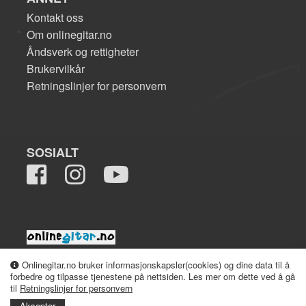
Kontakt oss
Om onlinegitar.no
Åndsverk og rettigheter
Brukervilkår
Retningslinjer for personvern
SOSIALT
2008-2026 onlinegitar.no
Onlinegitar.no bruker informasjonskapsler(cookies) og dine data til å
forbedre og tilpasse tjenestene på nettsiden. Les mer om dette ved å gå
til
Retningslinjer for personvern
Aksepter