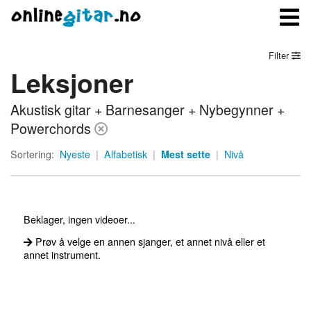
Filter
Leksjoner
Meny
Akustisk gitar + Barnesanger + Nybegynner +
Logg inn
Powerchords
Bli medlem
Sortering:
Nyeste
|
Alfabetisk
|
Mest sette
|
Nivå
Kontakt oss
Om onlinegitar.no
Beklager, ingen videoer...
Prøv å velge en annen sjanger, et annet nivå eller et
annet instrument.