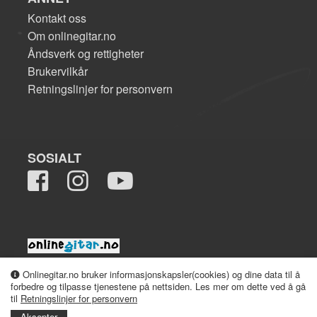
Kontakt oss
Om onlinegitar.no
Åndsverk og rettigheter
Brukervilkår
Retningslinjer for personvern
SOSIALT
2008-2026 onlinegitar.no
Onlinegitar.no bruker informasjonskapsler(cookies) og dine data til å
forbedre og tilpasse tjenestene på nettsiden. Les mer om dette ved å gå
til
Retningslinjer for personvern
Aksepter