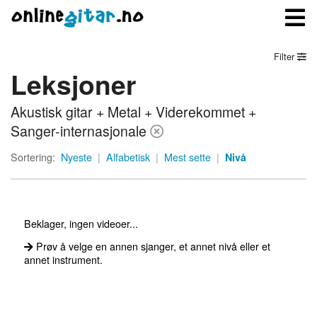
Filter
Leksjoner
Meny
Akustisk gitar + Metal + Viderekommet +
Logg inn
Sanger-internasjonale
Bli medlem
Sortering:
Nyeste
|
Alfabetisk
|
Mest sette
|
Nivå
Kontakt oss
Om onlinegitar.no
Beklager, ingen videoer...
Prøv å velge en annen sjanger, et annet nivå eller et
annet instrument.