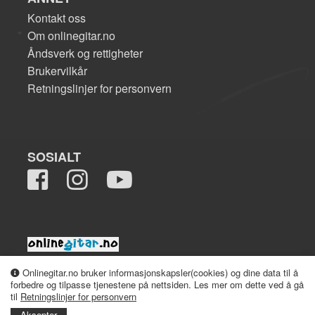
Kontakt oss
Om onlinegitar.no
Åndsverk og rettigheter
Brukervilkår
Retningslinjer for personvern
SOSIALT
2008-2026 onlinegitar.no
Onlinegitar.no bruker informasjonskapsler(cookies) og dine data til å
forbedre og tilpasse tjenestene på nettsiden. Les mer om dette ved å gå
til
Retningslinjer for personvern
Aksepter