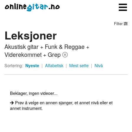
Filter
Leksjoner
Meny
Akustisk gitar + Funk & Reggae +
Logg inn
Viderekommet + Grep
Bli medlem
Sortering:
Nyeste
|
Alfabetisk
|
Mest sette
|
Nivå
Kontakt oss
Om onlinegitar.no
Beklager, ingen videoer...
Prøv å velge en annen sjanger, et annet nivå eller et
annet instrument.