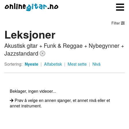
Filter
Leksjoner
Meny
Akustisk gitar + Funk & Reggae + Nybegynner +
Logg inn
Jazzstandard
Bli medlem
Sortering:
Nyeste
|
Alfabetisk
|
Mest sette
|
Nivå
Kontakt oss
Om onlinegitar.no
Beklager, ingen videoer...
Prøv å velge en annen sjanger, et annet nivå eller et
annet instrument.