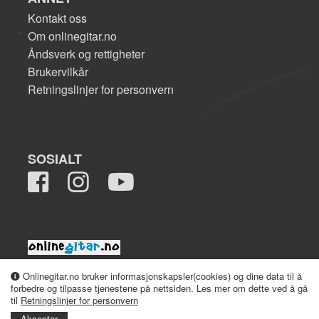
Kontakt oss
Om onlinegitar.no
Åndsverk og rettigheter
Brukervilkår
Retningslinjer for personvern
SOSIALT
2008-2026 onlinegitar.no
Onlinegitar.no bruker informasjonskapsler(cookies) og dine data til å
forbedre og tilpasse tjenestene på nettsiden. Les mer om dette ved å gå
til
Retningslinjer for personvern
Aksepter