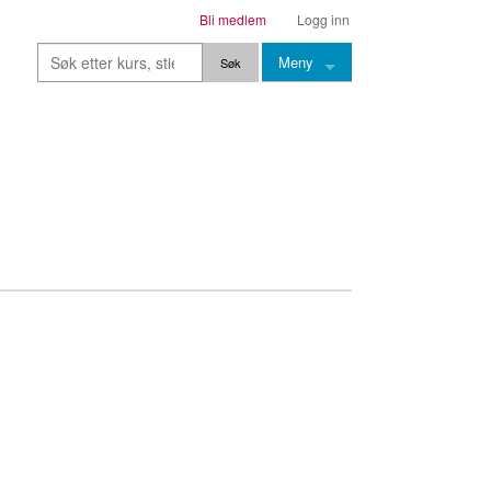
Bli medlem
Logg inn
Meny
Kurs
Stier
Leksjoner
Lærere
Stemming
Grep
Backingtracks
Skala
Artikler