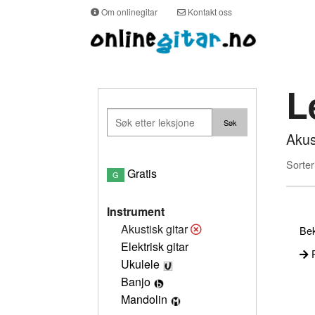
Om onlinegitar
Kontakt oss
L
Akus
Sorter
Gratis
G
Instrument
Akustisk gitar
Bek
Elektrisk gitar
P
Ukulele
Banjo
Mandolin