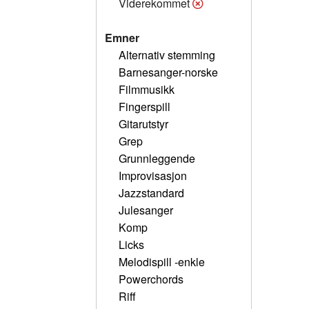
Viderekommet
Emner
Alternativ stemming
Barnesanger-norske
Filmmusikk
Fingerspill
Gitarutstyr
Grep
Grunnleggende
Improvisasjon
Jazzstandard
Julesanger
Komp
Licks
Melodispill -enkle
Powerchords
Riff