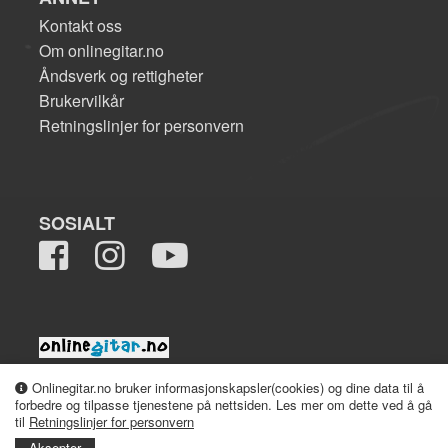
Kontakt oss
Om onlinegitar.no
Åndsverk og rettigheter
Brukervilkår
Retningslinjer for personvern
SOSIALT
2008-2026 onlinegitar.no
Onlinegitar.no bruker informasjonskapsler(cookies) og dine data til å
forbedre og tilpasse tjenestene på nettsiden. Les mer om dette ved å gå
til
Retningslinjer for personvern
Aksepter