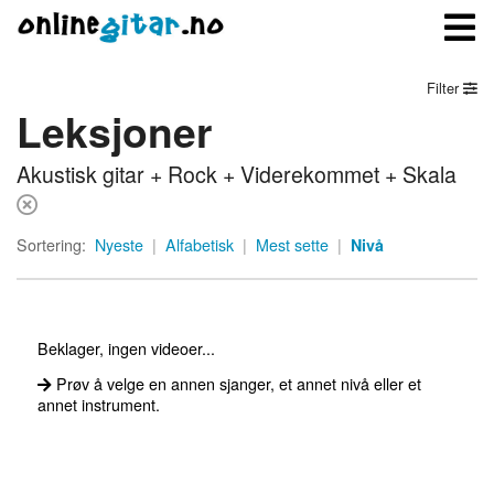
Filter
Leksjoner
Meny
Akustisk gitar + Rock + Viderekommet + Skala
Logg inn
Bli medlem
Sortering:
Nyeste
|
Alfabetisk
|
Mest sette
|
Nivå
Kontakt oss
Om onlinegitar.no
Beklager, ingen videoer...
Prøv å velge en annen sjanger, et annet nivå eller et
annet instrument.