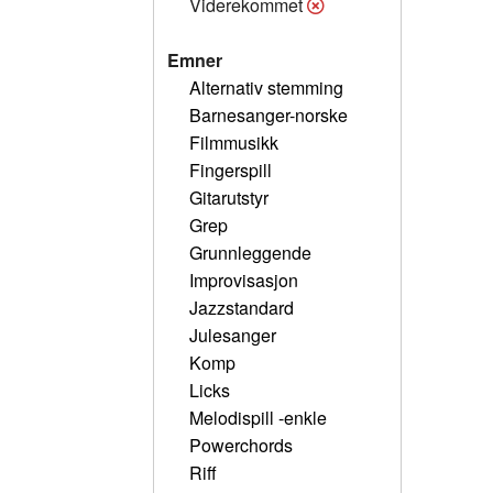
Viderekommet
Emner
Alternativ stemming
Barnesanger-norske
Filmmusikk
Fingerspill
Gitarutstyr
Grep
Grunnleggende
Improvisasjon
Jazzstandard
Julesanger
Komp
Licks
Melodispill -enkle
Powerchords
Riff