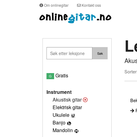
Om onlinegitar
Kontakt oss
L
Akus
Sorter
Gratis
G
Instrument
Akustisk gitar
Bek
Elektrisk gitar
P
Ukulele
Banjo
Mandolin