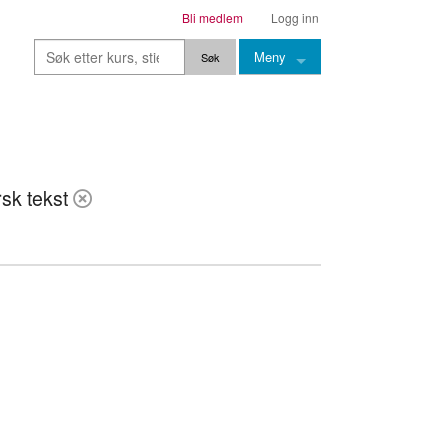
Bli medlem
Logg inn
Meny
Kurs
Stier
sk tekst
Leksjoner
Lærere
Stemming
Grep
Backingtracks
Skala
Artikler