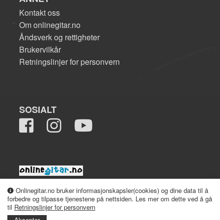
Kontakt oss
Om onlinegitar.no
Åndsverk og rettigheter
Brukervilkår
Retningslinjer for personvern
SOSIALT
2008-2026 onlinegitar.no
Onlinegitar.no bruker informasjonskapsler(cookies) og dine data til å
forbedre og tilpasse tjenestene på nettsiden. Les mer om dette ved å gå
til
Retningslinjer for personvern
Aksepter