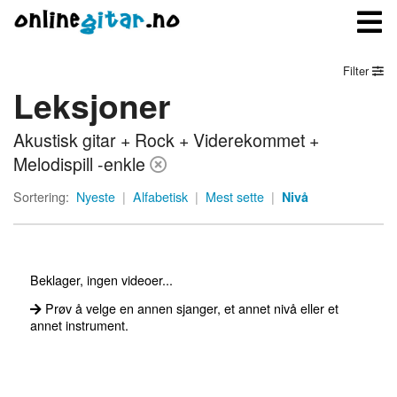
Filter
Leksjoner
Meny
Akustisk gitar + Rock + Viderekommet +
Logg inn
Melodispill -enkle
Bli medlem
Sortering:
Nyeste
|
Alfabetisk
|
Mest sette
|
Nivå
Kontakt oss
Om onlinegitar.no
Beklager, ingen videoer...
Prøv å velge en annen sjanger, et annet nivå eller et
annet instrument.