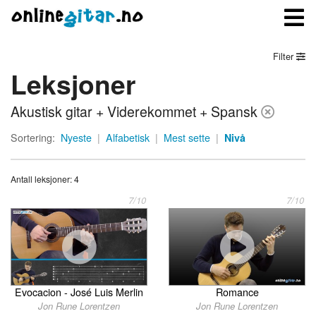
Filter
Leksjoner
Meny
Akustisk gitar + Viderekommet + Spansk
Logg inn
Sortering:
Nyeste
|
Alfabetisk
|
Mest sette
|
Nivå
Bli medlem
Antall leksjoner: 4
Kontakt oss
7/10
7/10
Om onlinegitar.no
Evocacion - José Luis Merlin
Romance
Jon Rune Lorentzen
Jon Rune Lorentzen