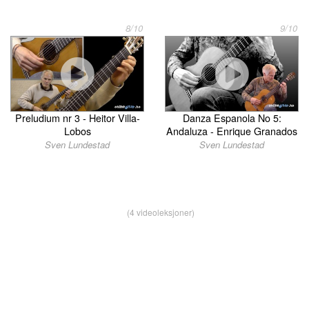
8/10
9/10
Preludium nr 3 - Heitor Villa-
Danza Espanola No 5:
Lobos
Andaluza - Enrique Granados
Sven Lundestad
Sven Lundestad
(4 videoleksjoner)