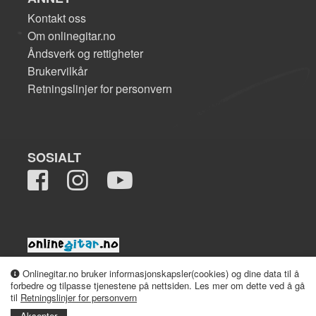
Kontakt oss
Om onlinegitar.no
Åndsverk og rettigheter
Brukervilkår
Retningslinjer for personvern
SOSIALT
2008-2026 onlinegitar.no
Onlinegitar.no bruker informasjonskapsler(cookies) og dine data til å
forbedre og tilpasse tjenestene på nettsiden. Les mer om dette ved å gå
til
Retningslinjer for personvern
Aksepter