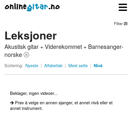
Filter
Leksjoner
Meny
Akustisk gitar + Viderekommet + Barnesanger-
Logg inn
norske
Bli medlem
Sortering:
Nyeste
|
Alfabetisk
|
Mest sette
|
Nivå
Kontakt oss
Om onlinegitar.no
Beklager, ingen videoer...
Prøv å velge en annen sjanger, et annet nivå eller et
annet instrument.