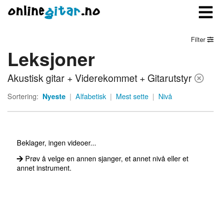
Filter
Leksjoner
Meny
Akustisk gitar + Viderekommet + Gitarutstyr
Logg inn
Sortering:
Nyeste
|
Alfabetisk
|
Mest sette
|
Nivå
Bli medlem
Kontakt oss
Beklager, ingen videoer...
Om onlinegitar.no
Prøv å velge en annen sjanger, et annet nivå eller et
annet instrument.