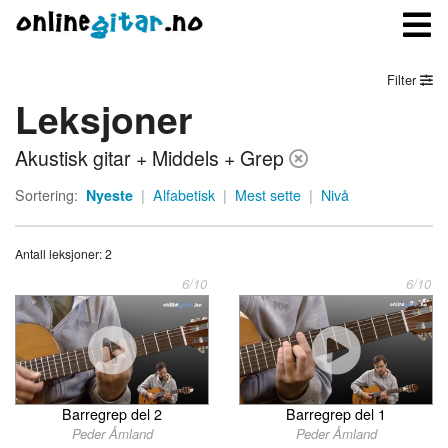
Filter
Leksjoner
Meny
Akustisk gitar + Middels + Grep
Logg inn
Sortering:
Nyeste
|
Alfabetisk
|
Mest sette
|
Nivå
Bli medlem
Antall leksjoner: 2
Kontakt oss
6/10
6/10
Om onlinegitar.no
Barregrep del 2
Barregrep del 1
Peder Åmland
Peder Åmland