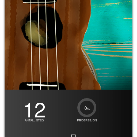
12
0
%
ANTALL STEG
PROGRESJON