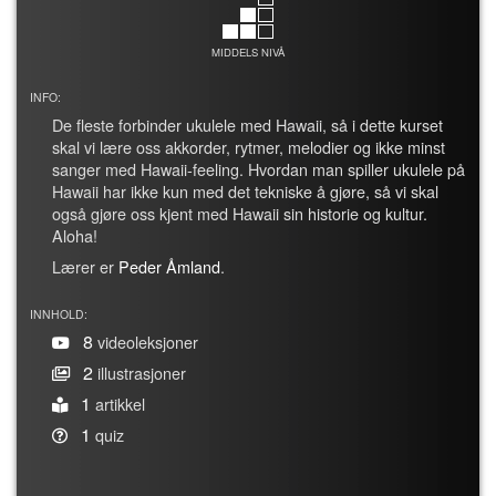
MIDDELS NIVÅ
INFO:
De fleste forbinder ukulele med Hawaii, så i dette kurset
skal vi lære oss akkorder, rytmer, melodier og ikke minst
sanger med Hawaii-feeling. Hvordan man spiller ukulele på
Hawaii har ikke kun med det tekniske å gjøre, så vi skal
også gjøre oss kjent med Hawaii sin historie og kultur.
Aloha!
Lærer er
Peder Åmland
.
INNHOLD:
8
videoleksjoner
2
illustrasjoner
1
artikkel
1
quiz