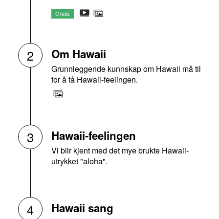
Gratis
Om Hawaii
2
Grunnleggende kunnskap om Hawaii må til
for å få Hawaii-feelingen.
Hawaii-feelingen
3
Vi blir kjent med det mye brukte Hawaii-
utrykket "aloha".
Hawaii sang
4