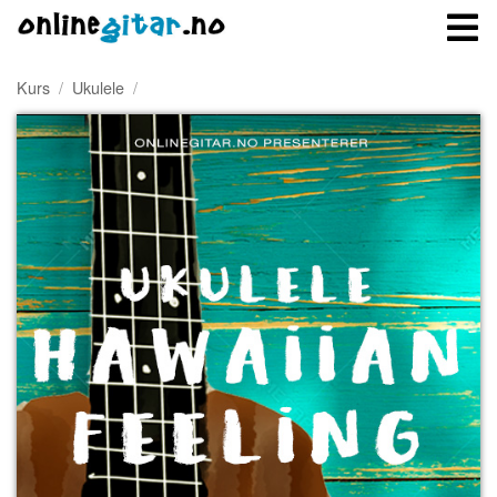
Kurs
/
Ukulele
/
Meny
Logg inn
Bli medlem
Kontakt oss
Om onlinegitar.no