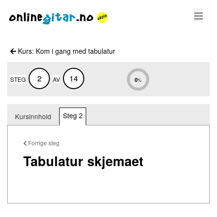
KURS
Kurs: Kom i gang med tabulatur
STEMMING
2
14
STEG
AV
0
%
GREP
SANGER
Steg 2
Kursinnhold
LOGG INN
Forrige steg
Tabulatur skjemaet
LAG BRUKER