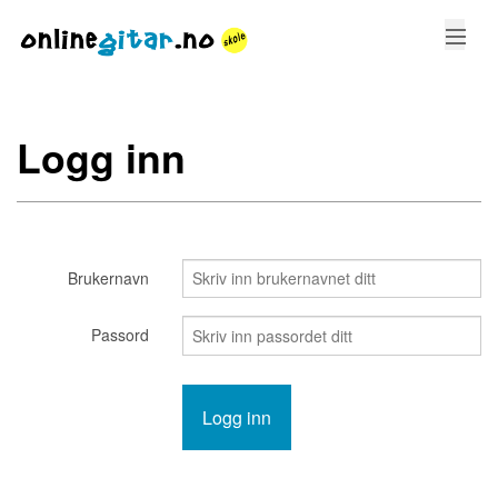
KURS
Logg inn
STEMMING
GREP
SANGER
Brukernavn
LOGG INN
Passord
LAG BRUKER