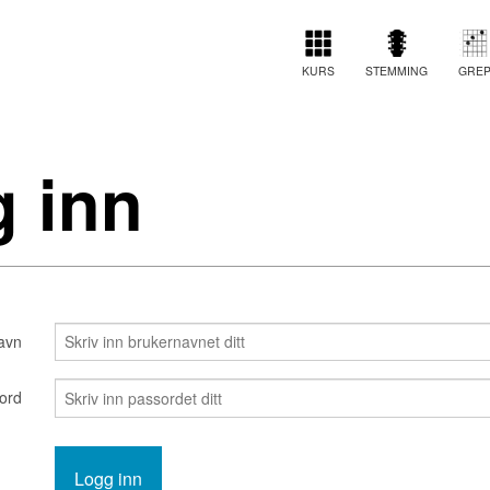
KURS
STEMMING
GRE
 inn
avn
ord