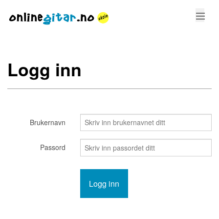
KURS
Logg inn
STEMMING
GREP
SANGER
Brukernavn
LOGG INN
Passord
LAG BRUKER