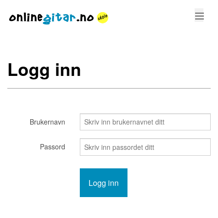
KURS
Logg inn
STEMMING
GREP
SANGER
Brukernavn
LOGG INN
Passord
LAG BRUKER