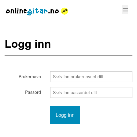
KURS
Logg inn
STEMMING
GREP
SANGER
Brukernavn
LOGG INN
Passord
LAG BRUKER