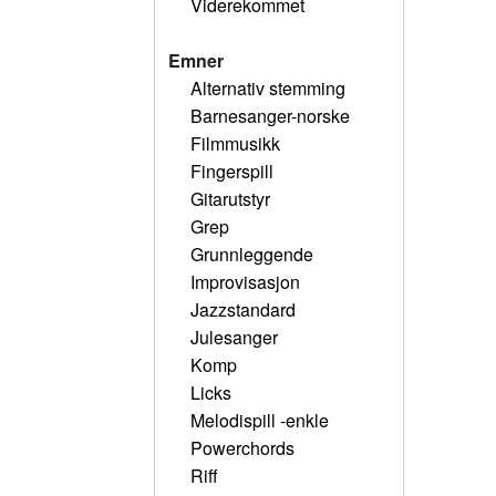
Viderekommet
Emner
Alternativ stemming
Barnesanger-norske
Filmmusikk
Fingerspill
Gitarutstyr
Grep
Grunnleggende
Improvisasjon
Jazzstandard
Julesanger
Komp
Licks
Melodispill -enkle
Powerchords
Riff