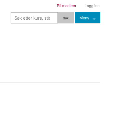
Bli medlem
Logg inn
Meny
Kurs
Stier
Leksjoner
Lærere
Stemming
Grep
Backingtracks
Skala
Artikler