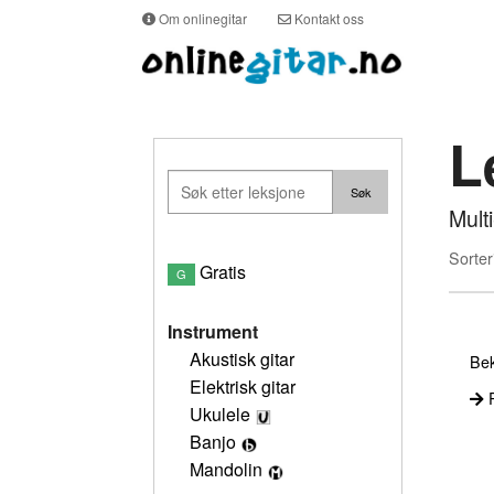
Om onlinegitar
Kontakt oss
L
Mult
Sorter
Gratis
G
Instrument
Akustisk gitar
Bek
Elektrisk gitar
P
Ukulele
Banjo
Mandolin