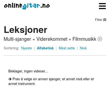
Filter
Leksjoner
Meny
Multi-sjanger + Viderekommet + Filmmusikk
Logg inn
Sortering:
Nyeste
|
Alfabetisk
|
Mest sette
|
Nivå
Bli medlem
Kontakt oss
Beklager, ingen videoer...
Om onlinegitar.no
Prøv å velge en annen sjanger, et annet nivå eller et
annet instrument.