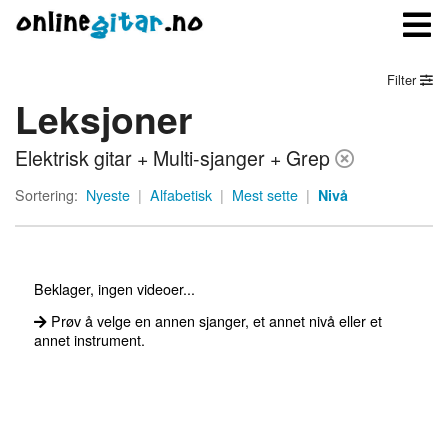
Filter
Leksjoner
Meny
Elektrisk gitar + Multi-sjanger + Grep
Logg inn
Sortering:
Nyeste
|
Alfabetisk
|
Mest sette
|
Nivå
Bli medlem
Kontakt oss
Beklager, ingen videoer...
Om onlinegitar.no
Prøv å velge en annen sjanger, et annet nivå eller et
annet instrument.