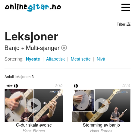
Filter
Leksjoner
Meny
Banjo + Multi-sjanger
Logg inn
Sortering:
Nyeste
|
Alfabetisk
|
Mest sette
|
Nivå
Bli medlem
Antall leksjoner: 3
Kontakt oss
2/10
0/10
Om onlinegitar.no
G-dur skala øvelse
Stemming av banjo
Hans Frønes
Hans Frønes