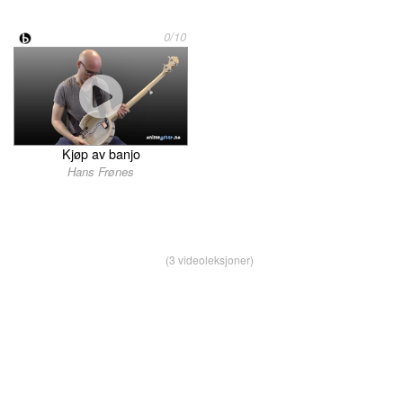
0/10
Kjøp av banjo
Hans Frønes
(3 videoleksjoner)